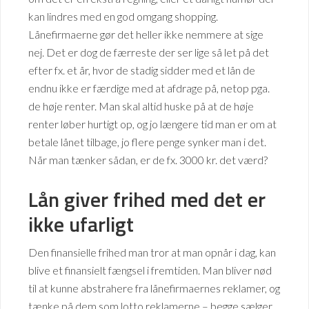
kan lindres med en god omgang shopping.
Lånefirmaerne gør det heller ikke nemmere at sige
nej. Det er dog de færreste der ser lige så let på det
efter fx. et år, hvor de stadig sidder med et lån de
endnu ikke er færdige med at afdrage på, netop pga.
de høje renter. Man skal altid huske på at de høje
renter løber hurtigt op, og jo længere tid man er om at
betale lånet tilbage, jo flere penge synker man i det.
Når man tænker sådan, er de fx. 3000 kr. det værd?
Lån giver frihed med det er
ikke ufarligt
Den finansielle frihed man tror at man opnår i dag, kan
blive et finansielt fængsel i fremtiden. Man bliver nød
til at kunne abstrahere fra lånefirmaernes reklamer, og
tænke på dem som lotto reklamerne – begge sælger