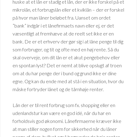
huske at et lån er stadig et lån, der er ikke forskel på et
mikrolån, et forbrugslån eller et kviklån – der er forskel
på hvor man låner beløbet fra. Uanset om ordet
”bank” indgår i et lånefirmaets navn eller ej, er det
væsentligt at fremhæve at de reelt set ikke er en
bank. De er et erhverv der gør sig i at låne penge til dig
som forbruger, og tit og ofte med en høj rente. Så du
skal overveje, om dit lån er et akut pengebehov eller
en spontan lyst? Det er nemt at blive opslugt af troen
om at du har penge der i bund og grund ikke er dine
egne. Og kan du ende med at stå i en situation, hvor du
måske fortryder lånet og de tårnhøje renter.
Lån der er til rent forbrug som fx. shopping eller en
udenlandstur kan være en god idé, når du har en
forholdsvis god økonomi. Lånefirmaerne kræver ikke
at man stiller nogen form for sikkerhed når du låner
penge af dem, hvilket også begrunder de høje renter.