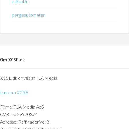
mikrolån
pengeautomaten
Om XCSE.dk
XCSE.dk drives af TLA Media
Læs om XCSE
Firma: TLA Media ApS
CVR-nr.: 29970874
Adresse: Raffinaderivej 8