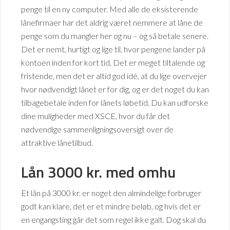
penge til en ny computer. Med alle de eksisterende
lånefirmaer har det aldrig været nemmere at låne de
penge som du mangler her og nu – og så betale senere.
Det er nemt, hurtigt og lige til, hvor pengene lander på
kontoen inden for kort tid. Det er meget tiltalende og
fristende, men det er altid god idé, at du lige overvejer
hvor nødvendigt lånet er for dig, og er det noget du kan
tilbagebetale inden for lånets løbetid. Du kan udforske
dine muligheder med XSCE, hvor du får det
nødvendige sammenligningsoversigt over de
attraktive lånetilbud.
Lån 3000 kr. med omhu
Et lån på 3000 kr. er noget den almindelige forbruger
godt kan klare, det er et mindre beløb, og hvis det er
en engangsting går det som regel ikke galt. Dog skal du