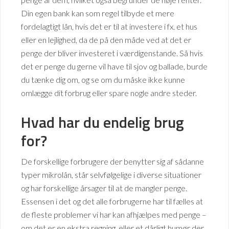
Din egen bank kan som regel tilbyde et mere
fordelagtigt lån, hvis det er til at investere i fx. et hus
eller en lejlighed, da de på den måde ved at det er
penge der bliver investeret i værdigenstande. Så hvis
det er penge du gerne vil have til sjov og ballade, burde
du tænke dig om, og se om du måske ikke kunne
omlægge dit forbrug eller spare nogle andre steder.
Hvad har du endelig brug
for?
De forskellige forbrugere der benytter sig af sådanne
typer mikrolån, står selvfølgelige i diverse situationer
og har forskellige årsager til at de mangler penge.
Essensen i det og det alle forbrugerne har til fælles at
de fleste problemer vi har kan afhjælpes med penge –
om det er en ekstra regning, eller et dårligt humør der