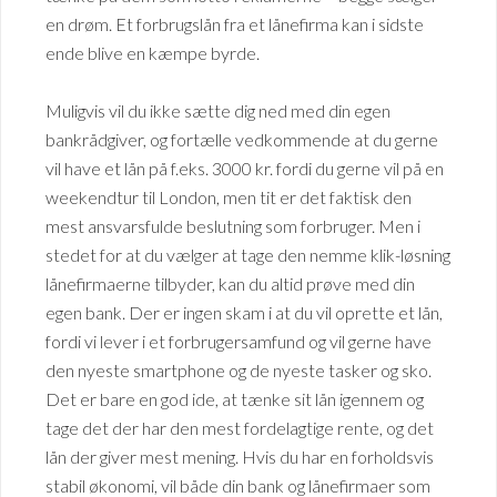
en drøm. Et forbrugslån fra et lånefirma kan i sidste
ende blive en kæmpe byrde.
Muligvis vil du ikke sætte dig ned med din egen
bankrådgiver, og fortælle vedkommende at du gerne
vil have et lån på f.eks. 3000 kr. fordi du gerne vil på en
weekendtur til London, men tit er det faktisk den
mest ansvarsfulde beslutning som forbruger. Men i
stedet for at du vælger at tage den nemme klik-løsning
lånefirmaerne tilbyder, kan du altid prøve med din
egen bank. Der er ingen skam i at du vil oprette et lån,
fordi vi lever i et forbrugersamfund og vil gerne have
den nyeste smartphone og de nyeste tasker og sko.
Det er bare en god ide, at tænke sit lån igennem og
tage det der har den mest fordelagtige rente, og det
lån der giver mest mening. Hvis du har en forholdsvis
stabil økonomi, vil både din bank og lånefirmaer som