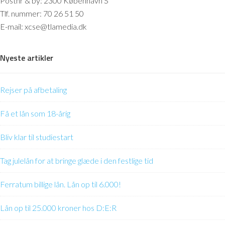
Postnr & by: 2300 København S
Tlf. nummer: 70 26 51 50
E-mail: xcse@tlamedia.dk
Nyeste artikler
Rejser på afbetaling
Få et lån som 18-årig
Bliv klar til studiestart
Tag julelån for at bringe glæde i den festlige tid
Ferratum billige lån. Lån op til 6.000!
Lån op til 25.000 kroner hos D:E:R