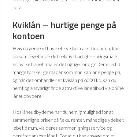
selv.
Kviklån – hurtige penge på
kontoen
Hvis du gerne vil have et kviklån fra et lånefirma, kan
du som regel finde det relativt hurtigt – spørgsmålet
er, hvilket lånefirma er det rigtige for dig? Der er altid
mange forskellige måder som man kan låne penge på,
og når det omhandler et kviklån på 6000 kr., kan du
nemt og ansvarligt finde attraktive lånetilbud via online
låneudbydere.
Hos låneudbyderne har du nemlig mulighed for at
sammenligne priser på f.eks. renter, månedlige ydelser,
løbetid m.m. via deres sammenligningsservice og
derefter ansøge lånet. For at du kan ansøge om et