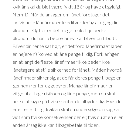
kviklån skal du blot være fyldt 18 år og have et gyldigt
NemID. Når du ansøger om lånet foretager det
individuelle lånefirma en kreditvurdering af dig og din
økonomi. Og her er det meget enkelt jo bedre
økonomi du har, jo bedre lånevilkår bliver du tilbudt.
Bliver din rente sat højt, er det fordi lånefirmaet løber
en højere risiko ved at låne penge til dig. Forklaringen
er, at langt de fleste lånefirmaer ikke beder ikke
lånetagere at stille sikkerhed for lånet. Måden hvorpå
lånefirmaer sikrer sig, at de får deres penge tilbage er
igennem renter og gebyrer. Mange lånefirmaer er
villige til at tage risikoen og låne penge, men du skal
huske at kigge på hvilke renter de tilbyder dig. Hvis du
er efter et billigt kviklån skal du undersøge din sag, så
vidt som hvilke konsekvenser der er, hvis du af en eller
anden årsag ikke kan tilbagebetale til tiden.