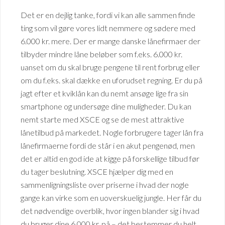
Det er en dejlig tanke, fordi vi kan alle sammen finde
ting som vil gøre vores lidt nemmere og sødere med
6.000 kr. mere. Der er mange danske lånefirmaer der
tilbyder mindre låne beløber som f.eks. 6.000 kr.
uanset om du skal bruge pengene til rent forbrug eller
om du f.eks. skal dække en uforudset regning. Er du på
jagt efter et kviklån kan du nemt ansøge lige fra sin
smartphone og undersøge dine muligheder. Du kan
nemt starte med XSCE og se de mest attraktive
lånetilbud på markedet. Nogle forbrugere tager lån fra
lånefirmaerne fordi de står i en akut pengenød, men
det er altid en god ide at kigge på forskellige tilbud før
du tager beslutning. XSCE hjælper dig med en
sammenligningsliste over priserne i hvad der nogle
gange kan virke som en uoverskuelig jungle. Her får du
det nødvendige overblik, hvor ingen blander sig i hvad
du bruger dine 6.000 kr. på – det bestemmer du helt