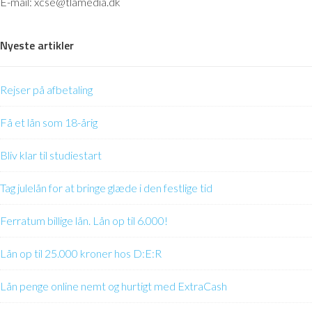
E-mail: xcse@tlamedia.dk
Nyeste artikler
Rejser på afbetaling
Få et lån som 18-årig
Bliv klar til studiestart
Tag julelån for at bringe glæde i den festlige tid
Ferratum billige lån. Lån op til 6.000!
Lån op til 25.000 kroner hos D:E:R
Lån penge online nemt og hurtigt med ExtraCash