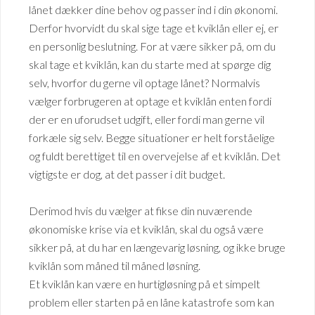
lånet dækker dine behov og passer ind i din økonomi.
Derfor hvorvidt du skal sige tage et kviklån eller ej, er
en personlig beslutning. For at være sikker på, om du
skal tage et kviklån, kan du starte med at spørge dig
selv, hvorfor du gerne vil optage lånet? Normalvis
vælger forbrugeren at optage et kviklån enten fordi
der er en uforudset udgift, eller fordi man gerne vil
forkæle sig selv. Begge situationer er helt forståelige
og fuldt berettiget til en overvejelse af et kviklån. Det
vigtigste er dog, at det passer i dit budget.
Derimod hvis du vælger at fikse din nuværende
økonomiske krise via et kviklån, skal du også være
sikker på, at du har en længevarig løsning, og ikke bruge
kviklån som måned til måned løsning.
Et kviklån kan være en hurtigløsning på et simpelt
problem eller starten på en låne katastrofe som kan