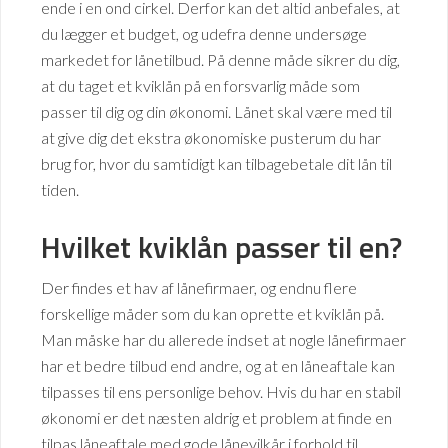
ende i en ond cirkel. Derfor kan det altid anbefales, at
du lægger et budget, og udefra denne undersøge
markedet for lånetilbud. På denne måde sikrer du dig,
at du taget et kviklån på en forsvarlig måde som
passer til dig og din økonomi. Lånet skal være med til
at give dig det ekstra økonomiske pusterum du har
brug for, hvor du samtidigt kan tilbagebetale dit lån til
tiden.
Hvilket kviklån passer til en?
Der findes et hav af lånefirmaer, og endnu flere
forskellige måder som du kan oprette et kviklån på.
Man måske har du allerede indset at nogle lånefirmaer
har et bedre tilbud end andre, og at en låneaftale kan
tilpasses til ens personlige behov. Hvis du har en stabil
økonomi er det næsten aldrig et problem at finde en
tilpas låneaftale med gode lånevilkår i forhold til