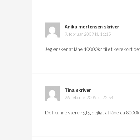
Anika mortensen
skriver
9. februar 2009 kl. 16:15
Jeg ønsker at låne 10000kr til et kørekort det
Tina
skriver
26. februar 2009 kl. 22:54
Det kunne være rigtig dejligt at låne ca 8000kr t