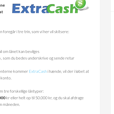
åne
at
foregår i tre trin, som vi her vil skitsere:
il om lånet kan bevilges
, som du bedes underskrive og sende retur
umenterne kommer
ExtraCash
i hænde, vil der i løbet at
 konto.
 tre forskellige låntyper:
000
kr eller helt op til 50.000 kr, og du skal afdrage
om måneden.