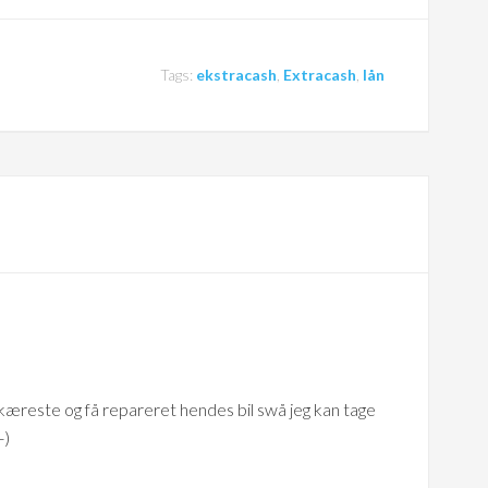
Tags:
ekstracash
,
Extracash
,
lån
in kæreste og få repareret hendes bil swå jeg kan tage
-)