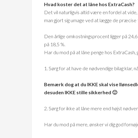
Hvad koster det at låne hos ExtraCash?
Det vil naturligvis altid være en fordel at vid
man gjort sig umage ved at lægge de præcise 
Den årlige omkostningsprocent ligger på 24,6
på 18,5 %.
Har du mod på at låne penge hos ExtraCash, giv
1. Sørg for at have de nødvendige bilag klar,
Bemærk dog at du IKKE skal vise llønsedl
desuden IKKE stille sikkerhed 🙂
2. Sørg for ikke at låne mere end højst nødven
Har du mod på mere, ønsker vi dig god fornø