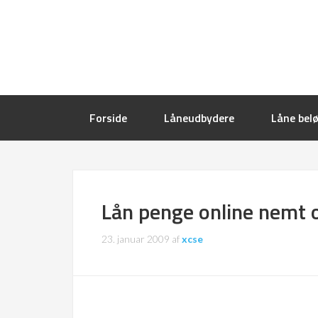
Forside
Låneudbydere
Låne bel
Lån penge online nemt 
23. januar 2009
af
xcse