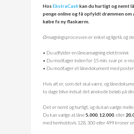
Hos
EkstraCash
kan du hurtigt og nemt l
penge online og få opfyldt drømmen om 
købe fx ny flaskærm.
Ønsøgningsprocessen er enkel og ligetil, og den 
• Du udfylder en låneansøgning elektronisk
• Du modtager inden for 15 min. svar pr. e-ma
• Du modtager et lånedokument med posten 
Hvis alt er, som det skal være, og lånedok
to dage blive indsat det ønskede beløb på din
Det er nemt og hurtigt, og du kan vælge mellem
Du kan vælge at låne
5.000
,
12.000
, eller
20.
med henholdsvis 128, 300 eller 499 kroner 