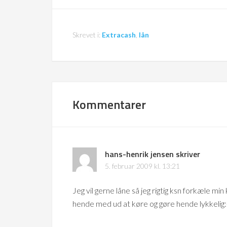
Skrevet i:
Extracash
,
lån
Kommentarer
hans-henrik jensen
skriver
5. februar 2009 kl. 13:21
Jeg vil gerne låne så jeg rigtig ksn forkæle m
hende med ud at køre og gøre hende lykkelig: