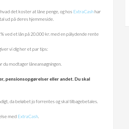
e, hvad det koster at låne penge, og hos
ExtraCash
har
tal ud på deres hjemmeside.
 % ved et lån på 20.000 kr. med en pålydende rente
er vi dig her et par tips:
 når du modtager låneansøgningen.
er, pensionsopgørelser eller andet. Du skal
digt, da beløbet jo forrentes og skal tilbagebetales.
jelse med
ExtraCash
.