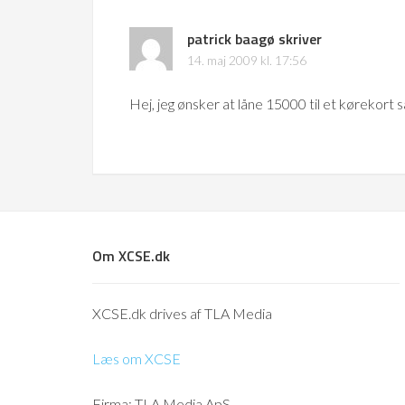
patrick baagø
skriver
14. maj 2009 kl. 17:56
Hej, jeg ønsker at låne 15000 til et kørekort så 
Om XCSE.dk
XCSE.dk drives af TLA Media
Læs om XCSE
Firma: TLA Media ApS