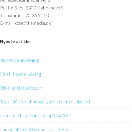
Postnr & by: 2300 København S
Tlf. nummer: 70 26 51 50
E-mail: xcse@tlamedia.dk
Nyeste artikler
Rejser på afbetaling
Få et lån som 18-årig
Bliv klar til studiestart
Tag julelån for at bringe glæde i den festlige tid
Ferratum billige lån. Lån op til 6.000!
Lån op til 25.000 kroner hos D:E:R