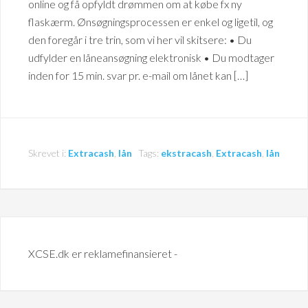
online og få opfyldt drømmen om at købe fx ny
flaskærm. Ønsøgningsprocessen er enkel og ligetil, og
den foregår i tre trin, som vi her vil skitsere: • Du
udfylder en låneansøgning elektronisk • Du modtager
inden for 15 min. svar pr. e-mail om lånet kan […]
Skrevet i:
Extracash
,
lån
Tags:
ekstracash
,
Extracash
,
lån
XCSE.dk er reklamefinansieret -