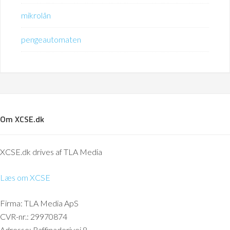
mikrolån
pengeautomaten
Om XCSE.dk
XCSE.dk drives af TLA Media
Læs om XCSE
Firma: TLA Media ApS
CVR-nr.: 29970874
Adresse: Raffinaderivej 8