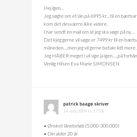
Hej igen…
Jeg søgte om et lån på 6995 kr…til en bærb
kom det desværre ikke videre.
I har sendt en mail om at jeg ska søge på ny…
Det kjeg gerne vil søge er 7499 kr til en bær
måneden….men jeg vil gerne betale lidt mere
Jeg HÅBER meget i vil sige ja igen…..på forhån
Venlig Hilsen Eva Marie SIMONSEN
patrick baagø
skriver
14. maj 2009 kl. 17:58
• Ønsket lånebeløb (5.000-300.000)
• Din alder 20 år