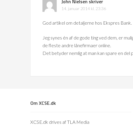
John Nielsen
skriver
14. januar 2014 kl. 23:36
God artikel om detaljerne hos Ekspres Bank.
Jeg synes én af de gode ting ved dem, er mulig
de fleste andre lånefirmaer online.
Det betyder nemlig at man kan spare en del p
Om XCSE.dk
XCSE.dk drives af TLA Media