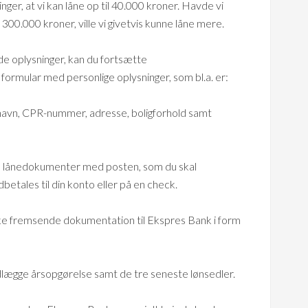
er, at vi kan låne op til 40.000 kroner. Havde vi
00.000 kroner, ville vi givetvis kunne låne mere.
ede oplysninger, kan du fortsætte
formular med personlige oplysninger, som bl.a. er:
, navn, CPR-nummer, adresse, boligforhold samt
le lånedokumenter med posten, som du skal
betales til din konto eller på en check.
kke fremsende dokumentation til Ekspres Bank i form
edlægge årsopgørelse samt de tre seneste lønsedler.