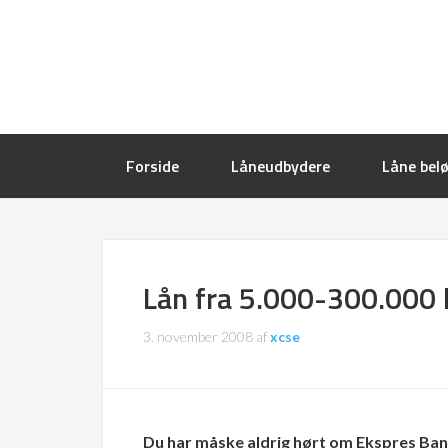
Forside
Låneudbydere
Låne bel
Lån fra 5.000-300.000 
3. november 2008
af
xcse
Du har måske aldrig hørt om Ekspres Bank