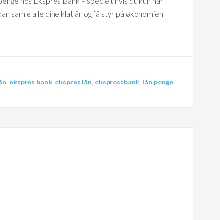
nge hos Ekspres Bank – specielt hvis du kun har
n samle alle dine klatlån og få styr på økonomien
lån
,
ekspres bank
,
ekspres lån
,
ekspressbank
,
lån penge