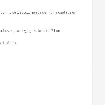
ar com….hos Zepto…men da der kom noget i vejen
bar hos zepto….og jeg ska betale 171 om
…
d tusin tak