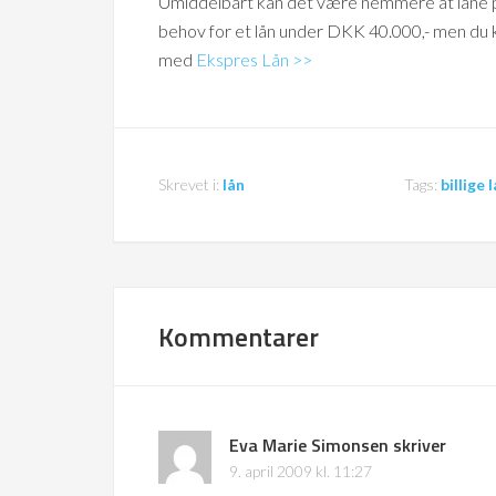
Umiddelbart kan det være nemmere at låne pe
behov for et lån under DKK 40.000,- men du ka
med
Ekspres Lån >>
Skrevet i:
lån
Tags:
billige 
Kommentarer
Eva Marie Simonsen
skriver
9. april 2009 kl. 11:27