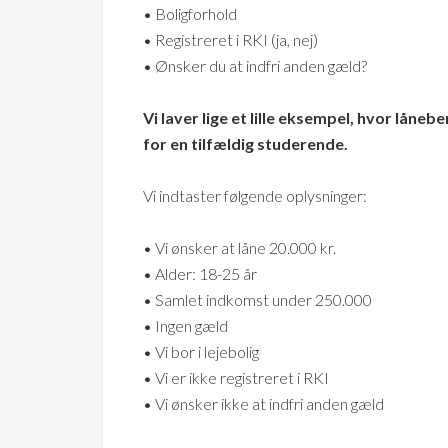
• Boligforhold
• Registreret i RKI (ja, nej)
• Ønsker du at indfri anden gæld?
Vi laver lige et lille eksempel, hvor låne
for en tilfældig studerende.
Vi indtaster følgende oplysninger:
• Vi ønsker at låne 20.000 kr.
• Alder: 18-25 år
• Samlet indkomst under 250.000
• Ingen gæld
• Vi bor i lejebolig
• Vi er ikke registreret i RKI
• Vi ønsker ikke at indfri anden gæld