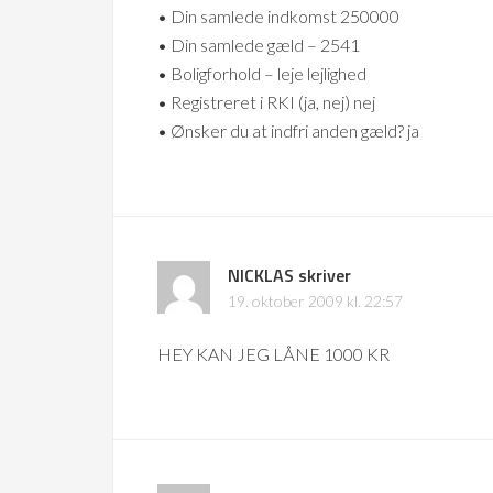
• Din samlede indkomst 250000
• Din samlede gæld – 2541
• Boligforhold – leje lejlighed
• Registreret i RKI (ja, nej) nej
• Ønsker du at indfri anden gæld? ja
NICKLAS
skriver
19. oktober 2009 kl. 22:57
HEY KAN JEG LÅNE 1000 KR