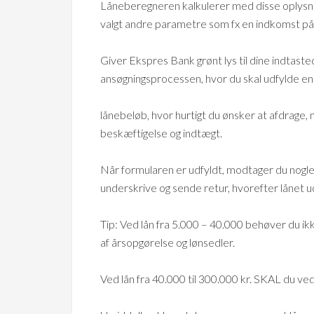
Låneberegneren kalkulerer med disse oplysning
valgt andre parametre som fx en indkomst på 3
Giver Ekspres Bank grønt lys til dine indtast
ansøgningsprocessen, hvor du skal udfylde en 
lånebeløb, hvor hurtigt du ønsker at afdrage
beskæftigelse og indtægt.
Når formularen er udfyldt, modtager du nog
underskrive og sende retur, hvorefter lånet ud
Tip: Ved lån fra 5.000 – 40.000 behøver du i
af årsopgørelse og lønsedler.
Ved lån fra 40.000 til 300.000 kr. SKAL du v