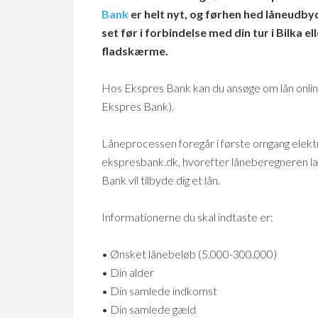
Bank
er helt nyt, og førhen hed låneudby
set før i forbindelse med din tur i Bilka ell
fladskærme.
Hos Ekspres Bank kan du ansøge om lån online 
Ekspres Bank).
Låneprocessen foregår i første omgang elektro
ekspresbank.dk, hvorefter låneberegneren l
Bank vil tilbyde dig et lån.
Informationerne du skal indtaste er:
• Ønsket lånebeløb (5.000-300.000)
• Din alder
• Din samlede indkomst
• Din samlede gæld