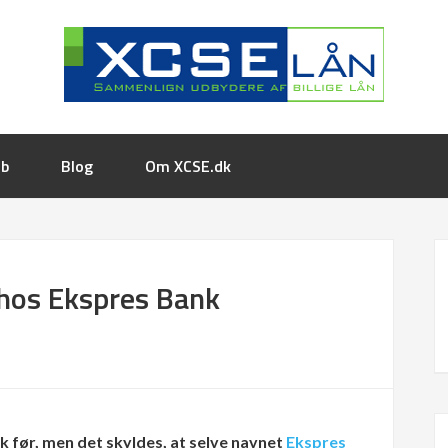
øb
Blog
Om XCSE.dk
hos Ekspres Bank
 før, men det skyldes, at selve navnet
Ekspres