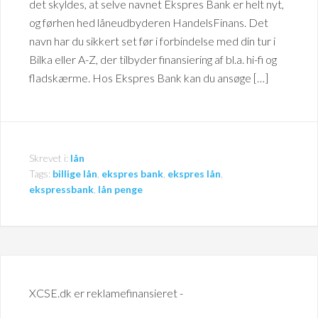
det skyldes, at selve navnet Ekspres Bank er helt nyt,
og førhen hed låneudbyderen HandelsFinans. Det
navn har du sikkert set før i forbindelse med din tur i
Bilka eller A-Z, der tilbyder finansiering af bl.a. hi-fi og
fladskærme. Hos Ekspres Bank kan du ansøge […]
Skrevet i:
lån
Tags:
billige lån
,
ekspres bank
,
ekspres lån
,
ekspressbank
,
lån penge
XCSE.dk er reklamefinansieret -