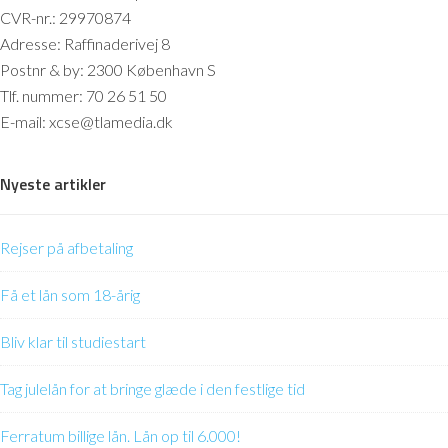
CVR-nr.: 29970874
Adresse: Raffinaderivej 8
Postnr & by: 2300 København S
Tlf. nummer: 70 26 51 50
E-mail: xcse@tlamedia.dk
Nyeste artikler
Rejser på afbetaling
Få et lån som 18-årig
Bliv klar til studiestart
Tag julelån for at bringe glæde i den festlige tid
Ferratum billige lån. Lån op til 6.000!