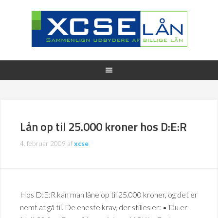
Lån op til 25.000 kroner hos D:E:R
4. februar 2009
af
xcse
Hos D:E:R kan man låne op til 25.000 kroner, og det er
nemt at gå til. De eneste krav, der stilles er: • Du er