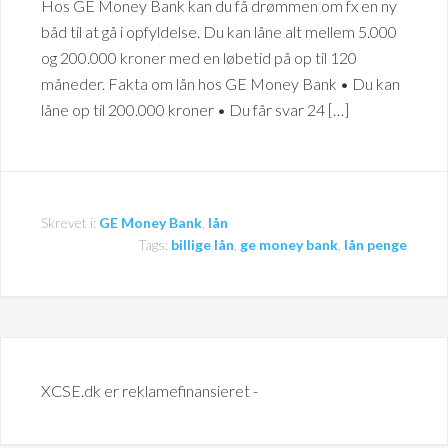
Hos GE Money Bank kan du få drømmen om fx en ny
båd til at gå i opfyldelse. Du kan låne alt mellem 5.000
og 200.000 kroner med en løbetid på op til 120
måneder. Fakta om lån hos GE Money Bank • Du kan
låne op til 200.000 kroner • Du får svar 24 […]
Skrevet i:
GE Money Bank
,
lån
Tags:
billige lån
,
ge money bank
,
lån penge
XCSE.dk er reklamefinansieret -