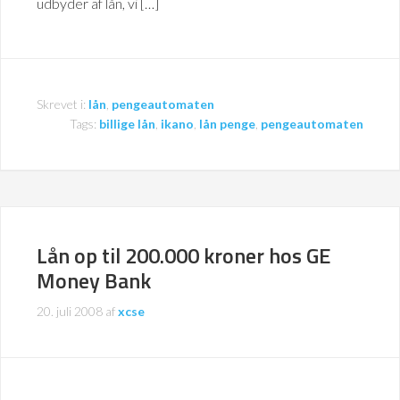
udbyder af lån, vi […]
Skrevet i:
lån
,
pengeautomaten
Tags:
billige lån
,
ikano
,
lån penge
,
pengeautomaten
Lån op til 200.000 kroner hos GE
Money Bank
20. juli 2008
af
xcse