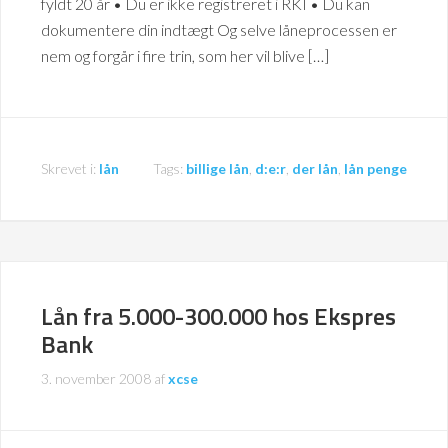
fyldt 20 år • Du er ikke registreret i RKI • Du kan
dokumentere din indtægt Og selve låneprocessen er
nem og forgår i fire trin, som her vil blive […]
Skrevet i:
lån
Tags:
billige lån
,
d:e:r
,
der lån
,
lån penge
Lån fra 5.000-300.000 hos Ekspres
Bank
3. november 2008
af
xcse