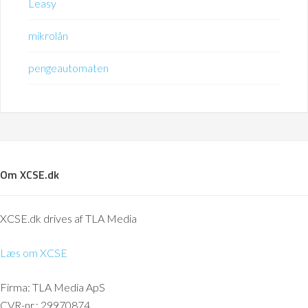
Leasy
mikrolån
pengeautomaten
Om XCSE.dk
XCSE.dk drives af TLA Media
Læs om XCSE
Firma: TLA Media ApS
CVR-nr.: 29970874