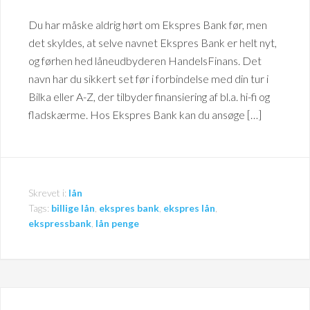
Du har måske aldrig hørt om Ekspres Bank før, men
det skyldes, at selve navnet Ekspres Bank er helt nyt,
og førhen hed låneudbyderen HandelsFinans. Det
navn har du sikkert set før i forbindelse med din tur i
Bilka eller A-Z, der tilbyder finansiering af bl.a. hi-fi og
fladskærme. Hos Ekspres Bank kan du ansøge […]
Skrevet i:
lån
Tags:
billige lån
,
ekspres bank
,
ekspres lån
,
ekspressbank
,
lån penge