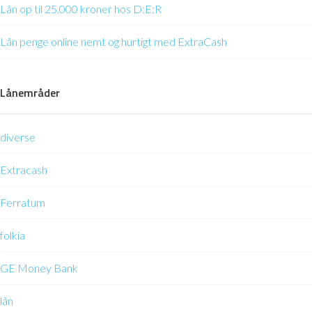
Lån op til 25.000 kroner hos D:E:R
Lån penge online nemt og hurtigt med ExtraCash
Lånemråder
diverse
Extracash
Ferratum
folkia
GE Money Bank
lån