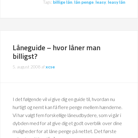
Tags:
billige lån
,
lån penge
,
leasy
,
leasy lån
Låneguide – hvor låner man
billigst?
5. august 2008
af
xcse
I det følgende vil vi give dig en guide til, hvordan nu
hurtigt og nemt kan få flere penge mellem hænderne.
Vi har valgt fem forskellige låneudbydere, som vi går i
dybden med for at give dig et godt overblik over dine
muligheder for at låne penge på nettet. Det første